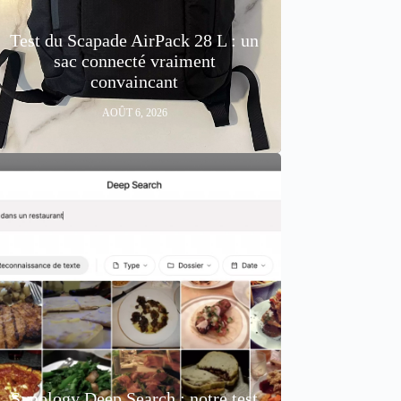
Test du Scapade AirPack 28 L : un
sac connecté vraiment
convaincant
AOÛT 6, 2026
Synology Deep Search : notre test