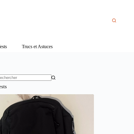
ests
Trucs et Astuces
ucun
ests
sultat