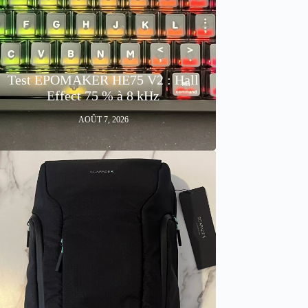
Test EPOMAKER HE75 V2 : Hall
Effect 75 % à 8 kHz
AOÛT 7, 2026