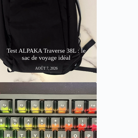
Test ALPAKA Traverse 38L : le
sac de voyage idéal
AOÛT 7, 2026