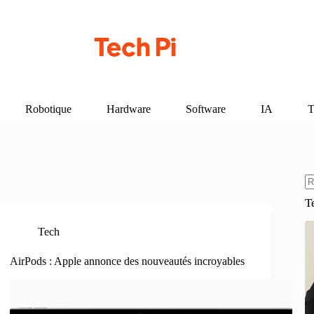
Robotique
Hardware
Software
IA
T
A
T
ré
Tech
AirPods : Apple annonce des nouveautés incroyables