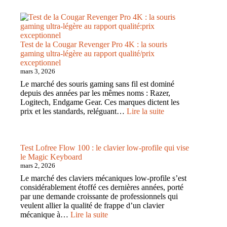
?
de
la
MSI
Claw
A1M
Test de la Cougar Revenger Pro 4K : la souris
:
gaming ultra-légère au rapport qualité/prix
la
exceptionnel
puissance
mars 3, 2026
d’un
Le marché des souris gaming sans fil est dominé
PC
depuis des années par les mêmes noms : Razer,
gaming
Logitech, Endgame Gear. Ces marques dictent les
au
:
prix et les standards, reléguant…
Lire la suite
creux
Test
de
de
vos
la
mains
Cougar
Test Lofree Flow 100 : le clavier low-profile qui vise
Revenger
le Magic Keyboard
Pro
mars 2, 2026
4K
Le marché des claviers mécaniques low-profile s’est
:
considérablement étoffé ces dernières années, porté
la
par une demande croissante de professionnels qui
souris
veulent allier la qualité de frappe d’un clavier
gaming
:
mécanique à…
Lire la suite
ultra-
Test