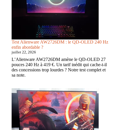
pour
le
télétravail
?
Test Alienware AW2726DM : le QD-OLED 240 Hz
enfin abordable ?
juillet 22, 2026
L’Alienware AW2726DM amène le QD-OLED 27
pouces 240 Hz à 419 €. Un tarif inédit qui cache-t-il
des concessions trop lourdes ? Notre test complet et
sa note.