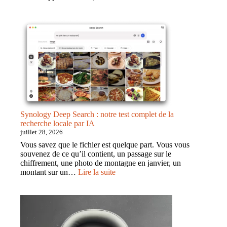
Test
du
Scapade
AirPack
28
L
:
un
sac
connecté
vraiment
convaincant
Synology Deep Search : notre test complet de la
recherche locale par IA
juillet 28, 2026
Vous savez que le fichier est quelque part. Vous vous
souvenez de ce qu’il contient, un passage sur le
chiffrement, une photo de montagne en janvier, un
:
montant sur un…
Lire la suite
Synology
Deep
Search
:
notre
test