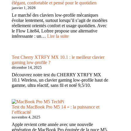
:
élégant, confortable et pensé pour le quotidien
le
janvier 1, 2026
clavier
Le marché des claviers low-profile mécaniques
mécanique
évolue lentement, surtout lorsqu’il s’agit de modèles
75
réellement orientés confort et usage quotidien. Avec
%
le Flow Lite84, Lofree propose une alternative
le
:
intéressante : un…
Lire la suite
mieux
Test
équipé
du
?
Lofree
Flow
Test Cherry XTRFY MX 10.1 : le meilleur clavier
Lite84
gaming low-profile ?
:
décembre 14, 2025
un
Découvrez notre test du CHERRY XTRFY MX
clavier
10.1 Wireless, un clavier gaming low-profile haut de
low-
gamme, ultra réactif, sans fil et noté 9,5/10.
profile
élégant,
confortable
et
Test du MacBook Pro M5 14 » : la puissance et
pensé
l’efficacité
pour
novembre 4, 2025
le
Apple revient cette année avec une nouvelle
quotidien
génération de MacBook Pro équipée de la puce M5.