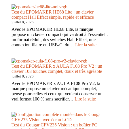
Test du EPOMAKER HE68 Lite : un clavier
compact Hall Effect simple, rapide et efficace
juillet 8, 2026
Avec le EPOMAKER HE68 Lite, la marque
propose un clavier compact qui va droit à l’essentiel :
un format réduit, des switches Hall Effect, une
:
connexion filaire en USB-C, du…
Lire la suite
Test
du
EPOMAKER
HE68
Test du EPOMAKER x AULA F108 Pro V2 : un
Lite
clavier 108 touches complet, doux et très agréable
:
juillet 8, 2026
un
Avec le EPOMAKER x AULA F108 Pro V2, la
clavier
marque propose un clavier mécanique complet,
compact
pensé pour celles et ceux qui veulent conserver un
Hall
:
vrai format 100 % sans sacrifier…
Lire la suite
Effect
Test
simple,
du
rapide
EPOMAKER
et
x
efficace
AULA
Test du Cougar CFV235 Vision : un boîtier PC