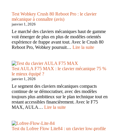
légère
Lofree
au
Flow
rapport
100
Test Wobkey Crush 80 Reboot Pro : le clavier
qualité/prix
:
mécanique à connaître (avis)
exceptionnel
le
janvier 1, 2026
clavier
Le marché des claviers mécaniques haut de gamme
low-
voit émerger de plus en plus de modèles orientés
profile
expérience de frappe avant tout. Avec le Crush 80
qui
:
Reboot Pro, Wobkey poursuit…
Lire la suite
vise
Test
le
Wobkey
Magic
Crush
Keyboard
80
Test AULA F75 MAX : le clavier mécanique 75 %
Reboot
le mieux équipé ?
Pro
janvier 1, 2026
:
Le segment des claviers mécaniques compacts
le
continue de se démocratiser, avec des modèles
clavier
toujours plus ambitieux sur le plan technique tout en
mécanique
restant accessibles financièrement. Avec le F75
à
:
MAX, AULA…
Lire la suite
connaître
Test
(avis)
AULA
F75
MAX
Test du Lofree Flow Lite84 : un clavier low-profile