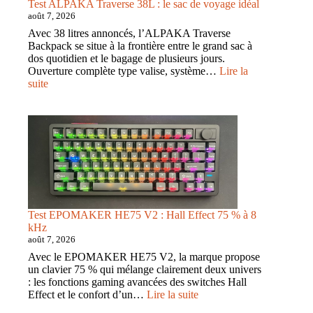
Test ALPAKA Traverse 38L : le sac de voyage idéal
août 7, 2026
Avec 38 litres annoncés, l’ALPAKA Traverse
Backpack se situe à la frontière entre le grand sac à
dos quotidien et le bagage de plusieurs jours.
Ouverture complète type valise, système…
Lire la
:
suite
Test
ALPAKA
Traverse
38L
:
le
sac
de
voyage
idéal
Test EPOMAKER HE75 V2 : Hall Effect 75 % à 8
kHz
août 7, 2026
Avec le EPOMAKER HE75 V2, la marque propose
un clavier 75 % qui mélange clairement deux univers
: les fonctions gaming avancées des switches Hall
:
Effect et le confort d’un…
Lire la suite
Test