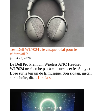
complet
de
la
recherche
locale
par
IA
Test Dell WL7024 : le casque idéal pour le
télétravail ?
juillet 23, 2026
Le Dell Pro Premium Wireless ANC Headset
WL7024 ne cherche pas à concurrencer les Sony et
Bose sur le terrain de la musique. Son slogan, inscrit
:
sur la boîte, dit…
Lire la suite
Test
Dell
WL7024
:
le
casque
idéal