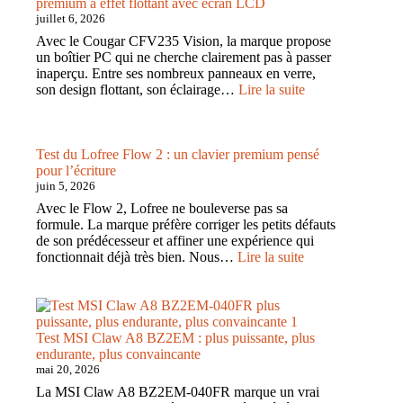
F108
premium à effet flottant avec écran LCD
Pro
juillet 6, 2026
V2
Avec le Cougar CFV235 Vision, la marque propose
:
un boîtier PC qui ne cherche clairement pas à passer
un
inaperçu. Entre ses nombreux panneaux en verre,
clavier
:
son design flottant, son éclairage…
Lire la suite
108
Test
touches
du
complet,
Cougar
doux
CFV235
Test du Lofree Flow 2 : un clavier premium pensé
et
Vision
pour l’écriture
très
:
juin 5, 2026
agréable
un
Avec le Flow 2, Lofree ne bouleverse pas sa
boîtier
formule. La marque préfère corriger les petits défauts
PC
de son prédécesseur et affiner une expérience qui
premium
:
fonctionnait déjà très bien. Nous…
Lire la suite
à
Test
effet
du
flottant
Lofree
avec
Flow
écran
2
Test MSI Claw A8 BZ2EM : plus puissante, plus
LCD
:
endurante, plus convaincante
un
mai 20, 2026
clavier
La MSI Claw A8 BZ2EM-040FR marque un vrai
premium