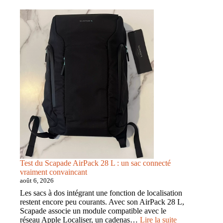
EPOMAKER
HE75
V2
:
Hall
Effect
75
%
à
8
kHz
Test du Scapade AirPack 28 L : un sac connecté
vraiment convaincant
août 6, 2026
Les sacs à dos intégrant une fonction de localisation
restent encore peu courants. Avec son AirPack 28 L,
Scapade associe un module compatible avec le
:
réseau Apple Localiser, un cadenas…
Lire la suite