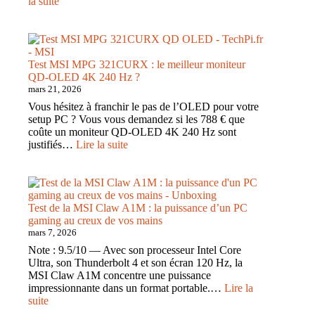
:
la suite
silencieux
Test
qui
du
frappe
Cherry
fort
XTRFY
sans
MX
Test MSI MPG 321CURX : le meilleur moniteur
faire
8.3
QD-OLED 4K 240 Hz ?
de
TKL
mars 21, 2026
bruit
Wireless
Vous hésitez à franchir le pas de l’OLED pour votre
:
setup PC ? Vous vous demandez si les 788 € que
la
coûte un moniteur QD-OLED 4K 240 Hz sont
perfection
:
justifiés…
Lire la suite
au
Test
bout
MSI
des
MPG
doigts
321CURX
:
Test de la MSI Claw A1M : la puissance d’un PC
le
gaming au creux de vos mains
meilleur
mars 7, 2026
moniteur
Note : 9.5/10 — Avec son processeur Intel Core
QD-
Ultra, son Thunderbolt 4 et son écran 120 Hz, la
OLED
MSI Claw A1M concentre une puissance
4K
impressionnante dans un format portable.…
Lire la
240
:
suite
Hz
Test