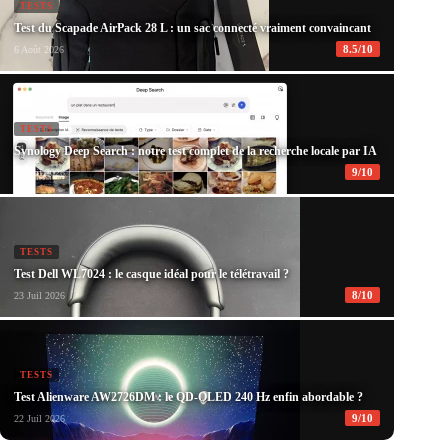
TESTS
Test du Scapade AirPack 28 L : un sac connecté vraiment convaincant
8.5/10
6 Août 2026
TESTS
Synology Deep Search : notre test complet de la recherche locale par IA
9/10
28 Juil 2026
TESTS
Test Dell WL7024 : le casque idéal pour le télétravail ?
8/10
23 Juil 2026
TESTS
Test Alienware AW2726DM : le QD-OLED 240 Hz enfin abordable ?
9/10
22 Juil 2026