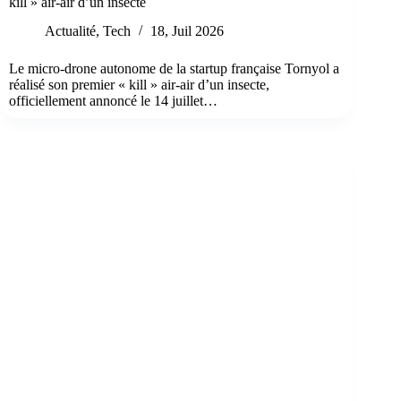
kill » air-air d’un insecte
Actualité
,
Tech
18, Juil 2026
Le micro-drone autonome de la startup française Tornyol a
réalisé son premier « kill » air-air d’un insecte,
officiellement annoncé le 14 juillet…