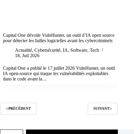
Capital One dévoile VulnHunter, un outil d’IA open source
pour détecter les failles logicielles avant les cybercriminels
Actualité
,
Cybersécurité
,
IA
,
Software
,
Tech
18, Juil 2026
Capital One a publié le 17 juillet 2026 VulnHunter, un outil
IA open-source qui traque les vulnérabilités exploitables
dans le code avant la…
PRÉCÉDENT
SUIVANT
Saisissez votre adresse e-mail…