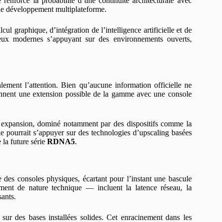
renforce la probabilité d’une continuité architecturale avec
et le développement multiplateforme.
ul graphique, d’intégration de l’intelligence artificielle et de
jeux modernes s’appuyant sur des environnements ouverts,
alement l’attention. Bien qu’aucune information officielle ne
ionnent une extension possible de la gamme avec une console
 expansion, dominé notamment par des dispositifs comme la
le pourrait s’appuyer sur des technologies d’upscaling basées
 la future série
RDNA5
.
 des consoles physiques, écartant pour l’instant une bascule
ement de nature technique — incluent la latence réseau, la
sants.
t sur des bases installées solides. Cet enracinement dans les