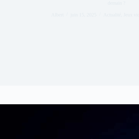
demain ?
Albert
juin 15, 2025
Actualité
,
Jeux vi