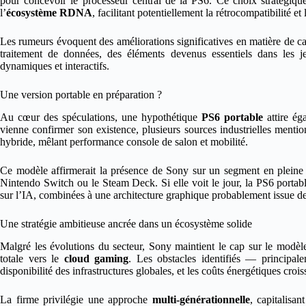
pour concevoir le processeur central de la PS6. Ce choix stratégique 
l’
écosystème RDNA
, facilitant potentiellement la rétrocompatibilité 
Les rumeurs évoquent des améliorations significatives en matière de calc
traitement de données, des éléments devenus essentiels dans les 
dynamiques et interactifs.
Une version portable en préparation ?
Au cœur des spéculations, une hypothétique
PS6 portable
attire ég
vienne confirmer son existence, plusieurs sources industrielles ment
hybride, mêlant performance console de salon et mobilité.
Ce modèle affirmerait la présence de Sony sur un segment en pleine
Nintendo Switch ou le Steam Deck. Si elle voit le jour, la PS6 portab
sur l’IA, combinées à une architecture graphique probablement issue de
Une stratégie ambitieuse ancrée dans un écosystème solide
Malgré les évolutions du secteur, Sony maintient le cap sur le modèle
totale vers le
cloud gaming
. Les obstacles identifiés — principal
disponibilité des infrastructures globales, et les coûts énergétiques crois
La firme privilégie une approche
multi-générationnelle
, capitalisan