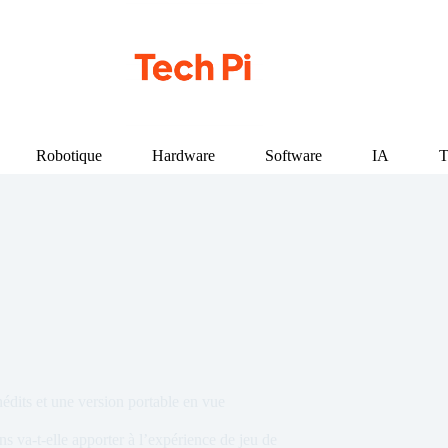
Robotique
Hardware
Software
IA
T
édits et une version portable en vue
s va-t-elle apporter à l’expérience de jeu de