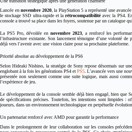
Une transition stratégique après une génération charnière
Lancée en
novembre 2020
, la PlayStation 5 a représenté une avancée
le stockage SSD ultra-rapide et la
rétrocompatibilité
avec la PS4. En 
console a trouvé sa place dans les foyers, soutenue par un catalogue qui 
La PS5 Pro, dévoilée en
novembre 2023
, a renforcé les performa
l’infrastructure existante. Son lancement témoigne d’une volonté de p
déjà vers l’avenir avec une vision claire pour sa prochaine plateforme.
Priorité absolue au développement de la PS6
Selon Hideaki Nishino, la stratégie de Sony repose désormais sur un
englobant à la fois les générations PS4 et
PS5
. L’avancée vers une nouve
présentée non seulement comme une suite logique, mais aussi comme
l’expérience de jeu.
Le développement de la console semble déjà bien engagé, bien que S
de spécifications précises. Toutefois, les intentions sont limpides : o
joueurs, dans un environnement technologique en perpétuelle évolution
Un partenariat renforcé avec AMD pour garantir la performance
Dans le prolongement de leur collaboration sur les consoles précéde