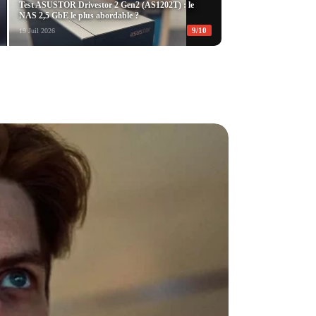
Test ASUSTOR Drivestor 2 Gen2 (AS1202T) : le
NAS 2,5 GbE le plus abordable ?
9/10
19 Juil 2026