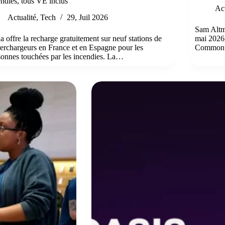
endies, tous VE inclus
Act
Actualité
,
Tech
29, Juil 2026
Sam Altma
a offre la recharge gratuitement sur neuf stations de
mai 2026,
erchargeurs en France et en Espagne pour les
Commonw
sonnes touchées par les incendies. La…