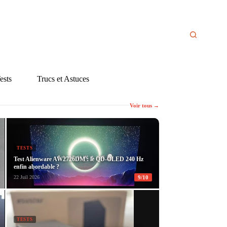
ests
Trucs et Astuces
Voir tous →
TESTS
Test Alienware AW2726DM : le QD-OLED 240 Hz
enfin abordable ?
9/10
22 Juil 2026
TESTS