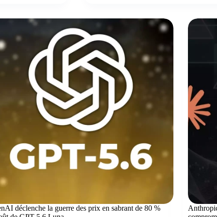
nAI déclenche la guerre des prix en sabrant de 80 %
Anthropic
coût de GPT-5.6 Luna
compromi