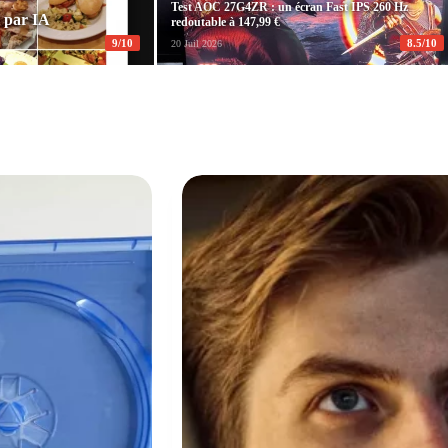
Test AOC 27G4ZR : un écran Fast IPS 260 Hz
e par IA
redoutable à 147,99 €
9/10
8.5/10
20 Juil 2026