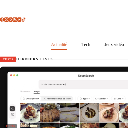
Passer
au
contenu
Actualité
Tech
Jeux vidéo
DERNIERS TESTS
TESTS
TESTS