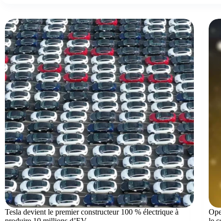
Tesla devient le premier constructeur 100 % électrique à
Ope
produire 10 millions d’EV
le 