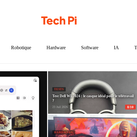
Robotique
Hardware
Software
IA
T
TESTS
Test Dell WL7024 : le casque idéal pour le télétravail
?
8/10
23 Juil 2026
HARDWARE