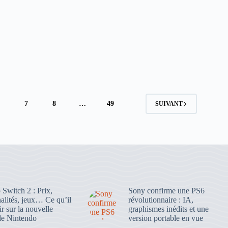
6
7
8
…
49
SUIVANT
Switch 2 : Prix,
Sony confirme une PS6
alités, jeux… Ce qu’il
révolutionnaire : IA,
ir sur la nouvelle
graphismes inédits et une
de Nintendo
version portable en vue