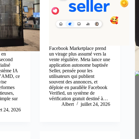
Facebook Marketplace prend
 en
un virage plus assumé vers la
 second
vente régulière. Meta lance une
ialisé
application autonome baptisée
ystème IA
Seller, pensée pour les
 d’AMD, ce
utilisateurs qui publient
vise
souvent des annonces, et
teformes
déploie en parallèle Facebook
tieuses,
Verified, un système de
imple sur
vérification gratuit destiné à…
Albert
juillet 24, 2026
let 24, 2026