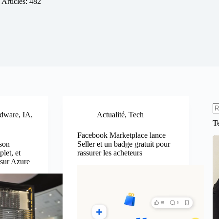
Articles: 482
dware
,
IA
,
Actualité
,
Tech
A
T
ré
Facebook Marketplace lance
son
Seller et un badge gratuit pour
let, et
rassurer les acheteurs
 sur Azure