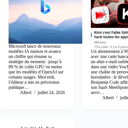
Microsoft lance de nouveaux
modèles IA maison et avance
Un abonnement à 99
un chiffre qui résume sa
avec une carte bancai
stratégie du moment : jusqu’à
un alias e-mail oubli
89 % de coûts GPU en moins
dans une vidéo YouT
que les modèles d’OpenAI sur
une chaîne de preuv
certains usages. Mercredi,
horodatées : le déve
l’éditeur a mis en préversion
Benjamin Code affi
publique…
son SaaS MeetSpons
Albert
juillet 24, 2026
servi…
Albert
juil