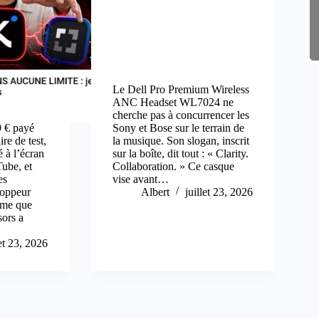
Le Dell Pro Premium Wireless
ANC Headset WL7024 ne
cherche pas à concurrencer les
 € payé
Sony et Bose sur le terrain de
re de test,
la musique. Son slogan, inscrit
é à l’écran
sur la boîte, dit tout : « Clarity.
ube, et
Collaboration. » Ce casque
es
vise avant…
loppeur
Albert
juillet 23, 2026
rme que
ors a
let 23, 2026