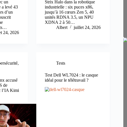
ec un
Strix Halo dans la robotique
e a levé 43
industrielle : six puces x86,
ors d’un
jusqu’à 16 cœurs Zen 5, 40
ouscrit
unités RDNA 3.5, un NPU
ne
XDNA 2 à 50…
ets…
Albert
juillet 24, 2026
let 24, 2026
ersécurité
,
Tests
Test Dell WL7024 : le casque
nx accusé
idéal pour le télétravail ?
aS de
 l’IA Kimi