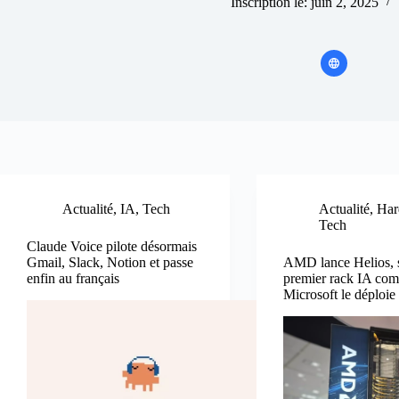
Inscription le: juin 2, 2025
Actualité
,
IA
,
Tech
Actualité
,
Har
Tech
Claude Voice pilote désormais
Gmail, Slack, Notion et passe
AMD lance Helios, 
enfin au français
premier rack IA comp
Microsoft le déploie