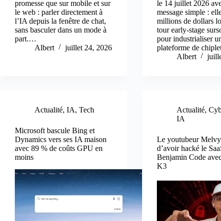
promesse que sur mobile et sur
le 14 juillet 2026 av
le web : parler directement à
message simple : ell
l’IA depuis la fenêtre de chat,
millions de dollars l
sans basculer dans un mode à
tour early-stage surs
part.…
pour industrialiser u
Albert
juillet 24, 2026
plateforme de chipl
Albert
juil
Actualité
,
IA
,
Tech
Actualité
,
Cyb
IA
Microsoft bascule Bing et
Dynamics vers ses IA maison
Le youtubeur Melvy
avec 89 % de coûts GPU en
d’avoir hacké le Sa
moins
Benjamin Code avec
K3