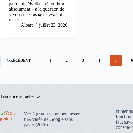
patron de Nvidia a répondu «
absolument » à la question de
savoir si ces usages devaient
rester…
Albert
juillet 23, 2026
1
2
3
4
5
PRÉCÉDENT
Tendance actuelle
Nintendo 
Veo 3 gratuit : comment tester
fonctionn
l’IA vidéo de Google sans
faut savo
payer (2026)
console 