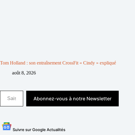
Tom Holland : son entraînement CrossFit « Cindy » expliqué
août 8, 2026
Saisissez votre adresse e-mail…
Abonnez-vous à notre Newsletter
Suivre sur Google Actualités