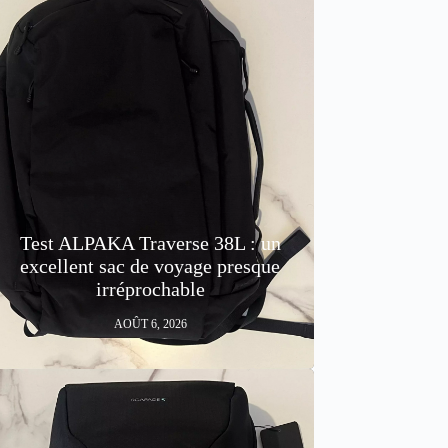
Test ALPAKA Traverse 38L : un
excellent sac de voyage presque
irréprochable
AOÛT 6, 2026