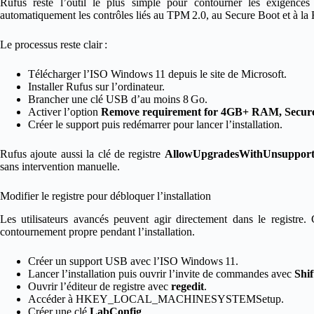
Rufus reste l’outil le plus simple pour contourner les exigence
automatiquement les contrôles liés au TPM 2.0, au Secure Boot et à 
Le processus reste clair :
Télécharger l’ISO Windows 11 depuis le site de Microsoft.
Installer Rufus sur l’ordinateur.
Brancher une clé USB d’au moins 8 Go.
Activer l’option
Remove requirement for 4GB+ RAM, Secure
Créer le support puis redémarrer pour lancer l’installation.
Rufus ajoute aussi la clé de registre
AllowUpgradesWithUnsuppo
sans intervention manuelle.
Modifier le registre pour débloquer l’installation
Les utilisateurs avancés peuvent agir directement dans le regist
contournement propre pendant l’installation.
Créer un support USB avec l’ISO Windows 11.
Lancer l’installation puis ouvrir l’invite de commandes avec
Shif
Ouvrir l’éditeur de registre avec
regedit
.
Accéder à HKEY_LOCAL_MACHINESYSTEMSetup.
Créer une clé
LabConfig
.