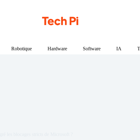
Robotique
Hardware
Software
IA
T
 les blocages stricts de Microsoft ?