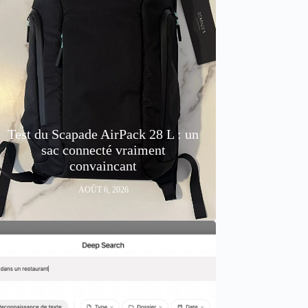
Test du Scapade AirPack 28 L : un
sac connecté vraiment
convaincant
AOÛT 6, 2026