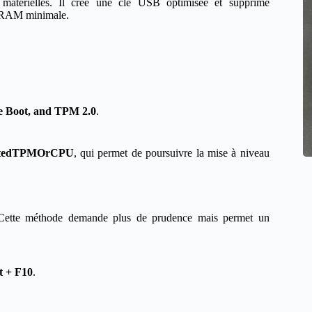
s matérielles. Il crée une clé USB optimisée et supprime
la RAM minimale.
 Boot, and TPM 2.0
.
rtedTPMOrCPU
, qui permet de poursuivre la mise à niveau
re. Cette méthode demande plus de prudence mais permet un
t + F10
.