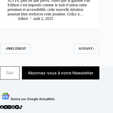
S25 FE plus tôt que prévu. Alors que la gamme Fan
Edition s’est imposée comme le trait d’union entre
premium et accessibilité, cette nouvelle itération
pourrait bien renforcer cette position. Grâce à…
Albert
août 2, 2025
PRÉCÉDENT
SUIVANT
Saisissez votre adresse e-mail…
Abonnez-vous à notre Newsletter
Suivre sur Google Actualités