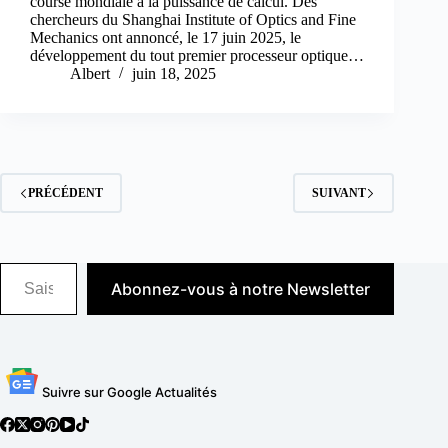
course mondiale à la puissance de calcul. Des
chercheurs du Shanghai Institute of Optics and Fine
Mechanics ont annoncé, le 17 juin 2025, le
développement du tout premier processeur optique…
Albert
juin 18, 2025
PRÉCÉDENT
SUIVANT
Saisissez votre adresse e-mail…
Abonnez-vous à notre Newsletter
Suivre sur Google Actualités