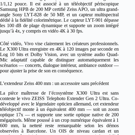
1/1,12 pouce. Il est associé à un téléobjectif périscopique
Samsung HPB de 200 MP certifié Zeiss APO, un ultra grand-
angle Sony LYT-828 de 50 MP, et un capteur multispectral
dédié à la fidélité colorimétrique. Le capteur LYT-901 dépasse
les 100 dB de plage dynamique et supporte un zoom intégré
jusqu’à 4x, y compris en vidéo 4K à 30 fps.
Côté vidéo, Vivo vise clairement les créateurs professionnels.
Le X300 Ultra enregistre en 4K à 120 images par seconde en
Log 10 bits et Dolby Vision, avec un système audio Quad-
Mic adaptatif capable de distinguer automatiquement les
scénarios — concerts, dialogue intérieur, ambiance outdoor —
pour ajuster la prise de son en conséquence.
L’extendeur Zeiss 400 mm : un accessoire sans précédent
La pièce maîtresse de l’écosystème X300 Ultra est sans
conteste le vivo ZEISS Telephoto Extender Gen 2 Ultra. Co-
développé avec le légendaire opticien allemand, cet extendeur
téléobjectif monte à un équivalent 400 mm — soit un zoom
optique 17x — et supporte une sortie optique native de 200
mégapixels. Même poussé à un crop numérique équivalent à 1
600 mm, la netteté reste remarquable selon les démos
observées à Barcelone. Un OIS de niveau cardan et un