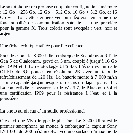
Le smartphone sera proposé en quatre configurations mémoire
: 12 Go + 256 Go, 12 Go + 512 Go, 16 Go + 512 Go, et 16
Go + 1 To. Cette dernière version intègrerait en prime une
fonctionnalité de communication satellite — une première
pour la gamme X. Trois coloris sont évoqués : vert, noir et
argent.
Une fiche technique taillée pour l’excellence
Sous le capot, le X300 Ultra embarque le Snapdragon 8 Elite
Gen 5 de Qualcomm, gravé en 3 nm, couplé à jusqu’à 16 Go
de RAM et 1 To de stockage UFS 4.0. L’écran est un dalle
OLED de 6,8 pouces en résolution 2K avec un taux de
rafraîchissement de 120 Hz. La batterie monte à 7 000 mAh
— une capacité gargantuesque, rare dans un flagship aussi fin.
La connectivité est assurée par le Wi-Fi 7, le Bluetooth 5.4 et
une certification IP69 pour la résistance à l’eau et à la
poussière.
La photo au niveau d’un studio professionnel
C’est ici que Vivo frappe le plus fort. Le X300 Ultra est le
premier smartphone au monde à embarquer le capteur Sony
LYT-901 de 200 mégapixels, avec une surface d’imagerie de