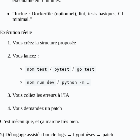
exécutable en 5 minutes.”
“Inclue : Dockerfile (optionnel), lint, tests basiques, CI
minimal.”
Exécution réelle
Vous créez la structure proposée
Vous lancez :
/
/
npm test
pytest
go test
/
npm run dev
python -m …
Vous collez les erreurs à l’IA
Vous demandez un patch
C’est mécanique, et ça marche très bien.
5) Débogage assisté : boucle logs → hypothèses → patch