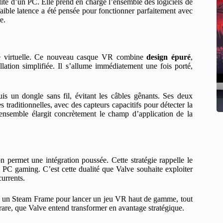
ilité d’un PC. Elle prend en charge l’ensemble des logiciels de
faible latence a été pensée pour fonctionner parfaitement avec
e.
ité virtuelle. Ce nouveau casque VR combine
design épuré
,
lation simplifiée. Il s’allume immédiatement une fois porté,
s un dongle sans fil, évitant les câbles gênants. Ses deux
 traditionnelles, avec des capteurs capacitifs pour détecter la
nsemble élargit concrètement le champ d’application de la
 permet une intégration poussée. Cette stratégie rappelle le
 PC gaming. C’est cette dualité que Valve souhaite exploiter
currents.
 à un Steam Frame pour lancer un jeu VR haut de gamme, tout
 rare, que Valve entend transformer en avantage stratégique.