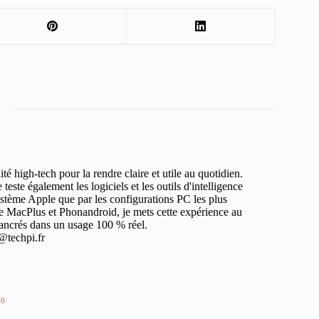
ité high-tech pour la rendre claire et utile au quotidien.
teste également les logiciels et les outils d'intelligence
système Apple que par les configurations PC les plus
e MacPlus et Phonandroid, je mets cette expérience au
t ancrés dans un usage 100 % réel.
@techpi.fr
80