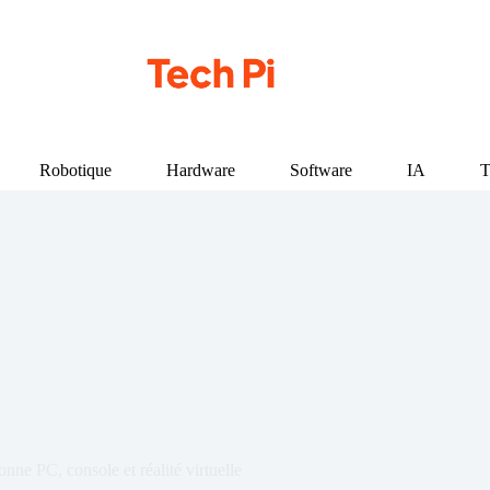
Robotique
Hardware
Software
IA
T
onne PC, console et réalité virtuelle