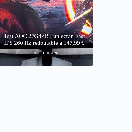
Test AOC 27G4ZR : un écran Fast
IPS 260 Hz redoutable à 147,99 €
JUILLET 20, 2026