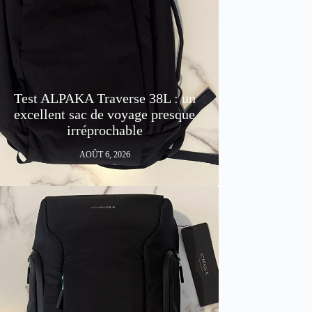
Test ALPAKA Traverse 38L : un
excellent sac de voyage presque
irréprochable
AOÛT 6, 2026