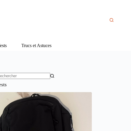
ests
Trucs et Astuces
ucun
ests
sultat