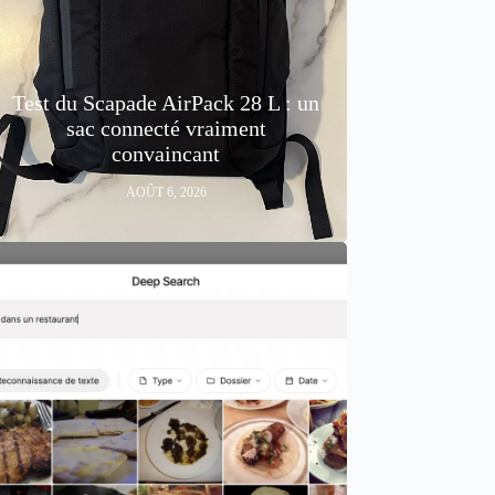
Test du Scapade AirPack 28 L : un
sac connecté vraiment
convaincant
AOÛT 6, 2026