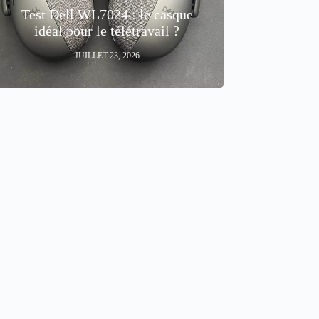
Test Dell WL7024 : le casque
idéal pour le télétravail ?
JUILLET 23, 2026