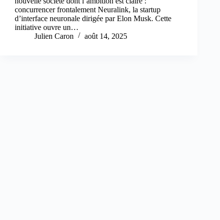
nouvelle société dont l’ambition est claire :
concurrencer frontalement Neuralink, la startup
d’interface neuronale dirigée par Elon Musk. Cette
initiative ouvre un…
Julien Caron
août 14, 2025