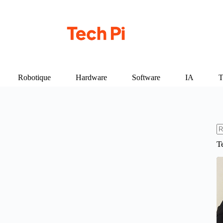
Robotique
Hardware
Software
IA
T
A
T
ré