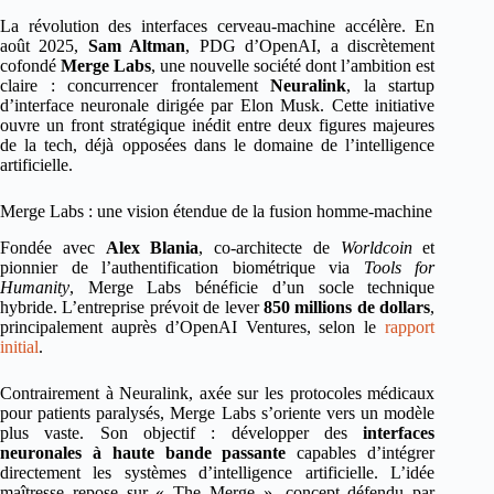
La révolution des interfaces cerveau-machine accélère. En
août 2025,
Sam Altman
, PDG d’OpenAI, a discrètement
cofondé
Merge Labs
, une nouvelle société dont l’ambition est
claire : concurrencer frontalement
Neuralink
, la startup
d’interface neuronale dirigée par Elon Musk. Cette initiative
ouvre un front stratégique inédit entre deux figures majeures
de la tech, déjà opposées dans le domaine de l’intelligence
artificielle.
Merge Labs : une vision étendue de la fusion homme-machine
Fondée avec
Alex Blania
, co-architecte de
Worldcoin
et
pionnier de l’authentification biométrique via
Tools for
Humanity
, Merge Labs bénéficie d’un socle technique
hybride. L’entreprise prévoit de lever
850 millions de dollars
,
principalement auprès d’OpenAI Ventures, selon le
rapport
initial
.
Contrairement à Neuralink, axée sur les protocoles médicaux
pour patients paralysés, Merge Labs s’oriente vers un modèle
plus vaste. Son objectif : développer des
interfaces
neuronales à haute bande passante
capables d’intégrer
directement les systèmes d’intelligence artificielle. L’idée
maîtresse repose sur « The Merge », concept défendu par