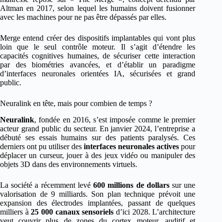
Altman en 2017, selon lequel les humains doivent fusionner
avec les machines pour ne pas être dépassés par elles.
Merge entend créer des dispositifs implantables qui vont plus
loin que le seul contrôle moteur. Il s’agit d’étendre les
capacités cognitives humaines, de sécuriser cette interaction
par des biométries avancées, et d’établir un paradigme
d’interfaces neuronales orientées IA, sécurisées et grand
public.
Neuralink en tête, mais pour combien de temps ?
Neuralink
, fondée en 2016, s’est imposée comme le premier
acteur grand public du secteur. En janvier 2024, l’entreprise a
débuté ses essais humains sur des patients paralysés. Ces
derniers ont pu utiliser des
interfaces neuronales actives
pour
déplacer un curseur, jouer à des jeux vidéo ou manipuler des
objets 3D dans des environnements virtuels.
La société a récemment levé
600 millions de dollars
sur une
valorisation de 9 milliards. Son plan technique prévoit une
expansion des électrodes implantées, passant de quelques
milliers à
25 000 canaux sensoriels
d’ici 2028. L’architecture
veut couvrir plus de zones du cortex moteur, auditif et