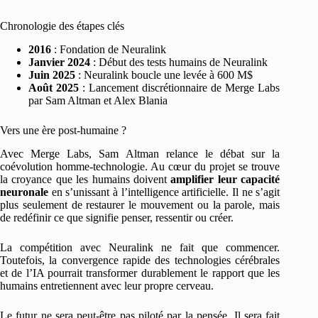
Chronologie des étapes clés
2016
: Fondation de Neuralink
Janvier 2024
: Début des tests humains de Neuralink
Juin 2025
: Neuralink boucle une levée à 600 M$
Août 2025
: Lancement discrétionnaire de Merge Labs
par Sam Altman et Alex Blania
Vers une ère post-humaine ?
Avec Merge Labs, Sam Altman relance le débat sur la
coévolution homme-technologie. Au cœur du projet se trouve
la croyance que les humains doivent
amplifier leur capacité
neuronale
en s’unissant à l’intelligence artificielle. Il ne s’agit
plus seulement de restaurer le mouvement ou la parole, mais
de redéfinir ce que signifie penser, ressentir ou créer.
La compétition avec Neuralink ne fait que commencer.
Toutefois, la convergence rapide des technologies cérébrales
et de l’IA pourrait transformer durablement le rapport que les
humains entretiennent avec leur propre cerveau.
Le futur ne sera peut-être pas piloté par la pensée. Il sera fait