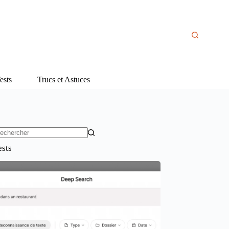
ests
Trucs et Astuces
ucun
ests
sultat