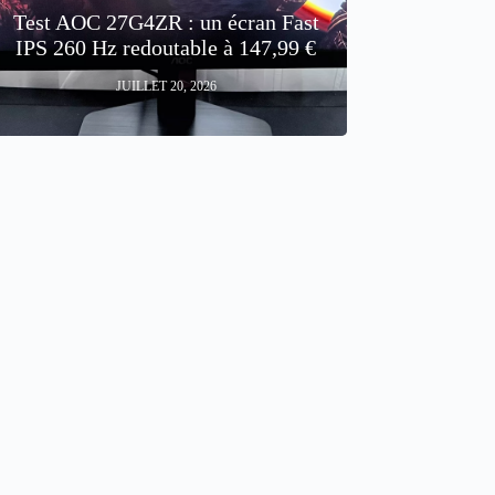
Test AOC 27G4ZR : un écran Fast
IPS 260 Hz redoutable à 147,99 €
JUILLET 20, 2026