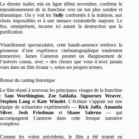
Le dernier trailer, mis en ligne début novembre, confirme le
repositionnement de la franchise vers un ton plus sombre et
dramatique. On y voit les
Sully
confrontés à la trahison, aux
choix impossibles et à une menace existentielle majeure. Le
feu, omniprésent, incarne ici autant la destruction que la
purification.
Visuellement spectaculaire, cette bande-annonce renforce la
promesse d’une expérience cinématographique totalement
immersive. James Cameron promet un élargissement de
l’univers connu, avec « des choses que vous n’avez jamais
vues dans un film Avatar », selon ses propres termes.
Retour du casting historique
Le film réunit à nouveau les principaux visages de la franchise
:
Sam Worthington
,
Zoe Saldaña
,
Sigourney Weaver
,
Stephen Lang
et
Kate Winslet
. L’écriture s’appuie sur une
équipe de scénaristes expérimentés —
Rick Jaffa
,
Amanda
Silver
,
Josh Friedman
et
Shane Salerno
— qui
accompagnent Cameron dans cette fresque narrative
complexe.
Comme les volets précédents, le film a été tourné en