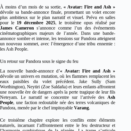
À moins d’un mois de sa sortie,
« Avatar: Fire and Ash »
dévoile sa bande-annonce finale, promettant un volet encore
plus ambitieux sur le plan narratif et visuel. Prévu en salles
pour le
19 décembre 2025
, le troisième opus réalisé par
James Cameron
s’annonce comme l’un des événements
cinématographiques majeurs de l’année. Dans une bande-
annonce sombre et intense, les tensions sur Pandora atteignent
un nouveau sommet, avec l’émergence d’une tribu ennemie :
les Ash People.
Un retour sur Pandora sous le signe du feu
La nouvelle bande-annonce d’
« Avatar: Fire and Ash »
dévoile un univers en mutation, où les flammes remplacent les
eaux paisibles du volet précédent. Jake Sully (Sam
Worthington), Neytiri (Zoe Saldaña) et leurs enfants affrontent
une nouvelle ère de dangers après la perte tragique de leur fils
Neteyam. Le narratif se concentre sur l’arrivée des
Ash
People
, une faction redoutable née des terres volcaniques de
Pandora, menée par le chef impitoyable
Varang
.
Ce troisième chapitre explore les conflits entre éléments
naturels, incarnant l’affrontement entre le feu destructeur et
l’harmonie symbiotique de la planète. La trame s’articule