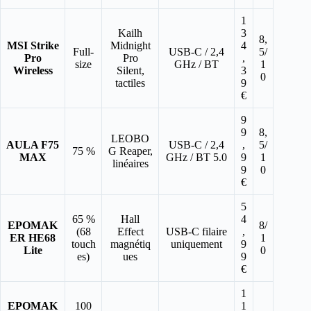
1
Kailh
3
8,
MSI Strike
Midnight
4
Full-
USB-C / 2,4
5/
Pro
Pro
,
size
GHz / BT
1
Wireless
Silent,
3
0
tactiles
9
€
9
9
8,
LEOBO
AULA F75
USB-C / 2,4
,
5/
75 %
G Reaper,
MAX
GHz / BT 5.0
9
1
linéaires
9
0
€
5
65 %
Hall
4
EPOMAK
8/
(68
Effect
USB-C filaire
,
ER HE68
1
touch
magnétiq
uniquement
9
Lite
0
es)
ues
9
€
1
EPOMAK
100
1