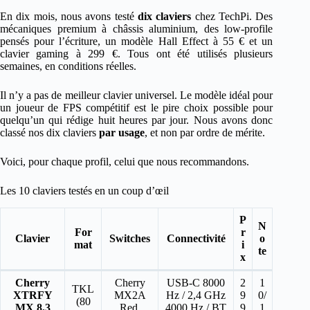
En dix mois, nous avons testé
dix claviers
chez TechPi. Des
mécaniques premium à châssis aluminium, des low-profile
pensés pour l’écriture, un modèle Hall Effect à 55 € et un
clavier gaming à 299 €. Tous ont été utilisés plusieurs
semaines, en conditions réelles.
Il n’y a pas de meilleur clavier universel. Le modèle idéal pour
un joueur de FPS compétitif est le pire choix possible pour
quelqu’un qui rédige huit heures par jour. Nous avons donc
classé nos dix claviers
par usage
, et non par ordre de mérite.
Voici, pour chaque profil, celui que nous recommandons.
Les 10 claviers testés en un coup d’œil
P
N
For
r
Clavier
Switches
Connectivité
o
mat
i
te
x
Cherry
Cherry
USB-C 8000
2
1
TKL
XTRFY
MX2A
Hz / 2,4 GHz
9
0/
(80
MX 8.3
Red,
4000 Hz / BT
9
1