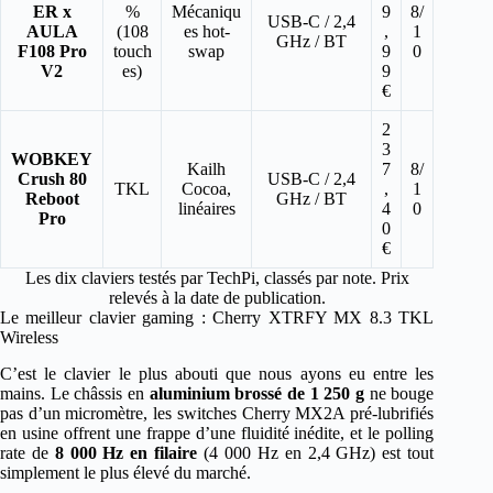
ER x
%
Mécaniqu
9
8/
USB-C / 2,4
AULA
(108
es hot-
,
1
GHz / BT
F108 Pro
touch
swap
9
0
V2
es)
9
€
2
3
WOBKEY
Kailh
7
8/
Crush 80
USB-C / 2,4
TKL
Cocoa,
,
1
Reboot
GHz / BT
linéaires
4
0
Pro
0
€
Les dix claviers testés par TechPi, classés par note. Prix
relevés à la date de publication.
Le meilleur clavier gaming : Cherry XTRFY MX 8.3 TKL
Wireless
C’est le clavier le plus abouti que nous ayons eu entre les
mains. Le châssis en
aluminium brossé de 1 250 g
ne bouge
pas d’un micromètre, les switches Cherry MX2A pré-lubrifiés
en usine offrent une frappe d’une fluidité inédite, et le polling
rate de
8 000 Hz en filaire
(4 000 Hz en 2,4 GHz) est tout
simplement le plus élevé du marché.