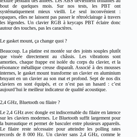
texture pendant des années. Les ABS deviennent brillantes au
bout de quelques mois. Sur nos tests, les PBT ont
systématiquement mieux vieilli. Le seul inconvénient :
opaques, elles ne laissent pas passer le rétroéclairage à travers
les légendes. Un clavier RGB à keycaps PBT éclaire donc
autour des touches, pas les caractères.
Le gasket mount, ça change quoi ?
Beaucoup. La platine est montée sur des joints souples plutôt
que vissée directement au châssis. Les vibrations sont
amorties, chaque frappe est isolée du corps du clavier, et la
résonance métallique creuse disparaît. Associé à des mousses
internes, le gasket mount transforme un clavier en aluminium
bruyant en un clavier au son mat et profond. Sept de nos dix
claviers en sont équipés, et ce n’est pas un hasard : c’est
aujourd’hui le meilleur indicateur de qualité acoustique.
2,4 GHz, Bluetooth ou filaire ?
Le 2,4 GHz avec dongle est indiscernable du filaire en latence
sur les claviers modernes. Le Bluetooth suffit largement pour
la bureautique et permet de basculer entre plusieurs appareils.
Le filaire reste nécessaire pour atteindre les polling rates
records de 8 000 Hz. Un clavier sans 2,4 GHz, comme le