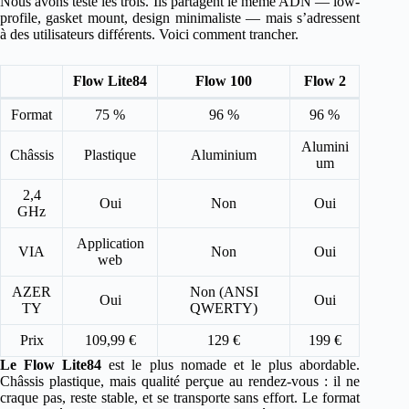
Nous avons testé les trois. Ils partagent le même ADN — low-
profile, gasket mount, design minimaliste — mais s’adressent
à des utilisateurs différents. Voici comment trancher.
Flow Lite84
Flow 100
Flow 2
Format
75 %
96 %
96 %
Alumini
Châssis
Plastique
Aluminium
um
2,4
Oui
Non
Oui
GHz
Application
VIA
Non
Oui
web
AZER
Non (ANSI
Oui
Oui
TY
QWERTY)
Prix
109,99 €
129 €
199 €
Le Flow Lite84
est le plus nomade et le plus abordable.
Châssis plastique, mais qualité perçue au rendez-vous : il ne
craque pas, reste stable, et se transporte sans effort. Le format