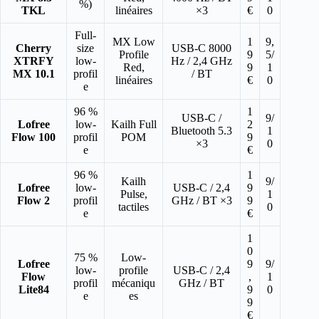
%)
TKL
linéaires
×3
€
0
Full-
MX Low
1
9,
Cherry
size
USB-C 8000
Profile
9
5/
XTRFY
low-
Hz / 2,4 GHz
Red,
9
1
MX 10.1
profil
/ BT
linéaires
€
0
e
96 %
1
USB-C /
9/
Lofree
low-
Kailh Full
2
Bluetooth 5.3
1
Flow 100
profil
POM
9
×3
0
e
€
96 %
1
Kailh
9/
Lofree
low-
USB-C / 2,4
9
Pulse,
1
Flow 2
profil
GHz / BT ×3
9
tactiles
0
e
€
1
0
75 %
Low-
Lofree
9
9/
low-
profile
USB-C / 2,4
Flow
,
1
profil
mécaniqu
GHz / BT
Lite84
9
0
e
es
9
€