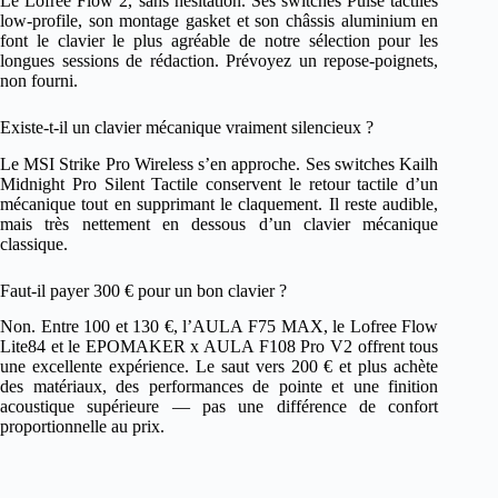
Le Lofree Flow 2, sans hésitation. Ses switches Pulse tactiles
low-profile, son montage gasket et son châssis aluminium en
font le clavier le plus agréable de notre sélection pour les
longues sessions de rédaction. Prévoyez un repose-poignets,
non fourni.
Existe-t-il un clavier mécanique vraiment silencieux ?
Le MSI Strike Pro Wireless s’en approche. Ses switches Kailh
Midnight Pro Silent Tactile conservent le retour tactile d’un
mécanique tout en supprimant le claquement. Il reste audible,
mais très nettement en dessous d’un clavier mécanique
classique.
Faut-il payer 300 € pour un bon clavier ?
Non. Entre 100 et 130 €, l’AULA F75 MAX, le Lofree Flow
Lite84 et le EPOMAKER x AULA F108 Pro V2 offrent tous
une excellente expérience. Le saut vers 200 € et plus achète
des matériaux, des performances de pointe et une finition
acoustique supérieure — pas une différence de confort
proportionnelle au prix.