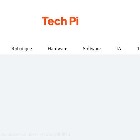
Robotique
Hardware
Software
IA
T
aculaires en direct et sans publicité