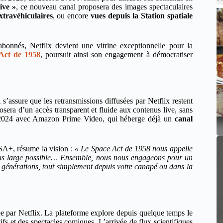
ve »
, ce nouveau canal proposera des images spectaculaires
extravéhiculaires
, ou encore
vues depuis la Station spatiale
bonnés, Netflix devient une vitrine exceptionnelle pour la
Act de 1958
, poursuit ainsi son engagement à démocratiser
’assure que les retransmissions diffusées par Netflix restent
sera d’un accès transparent et fluide aux contenus live, sans
 en 2024 avec Amazon Prime Video, qui héberge déjà un
canal
SA+, résume la vision :
« Le Space Act de 1958 nous appelle
e plus large possible… Ensemble, nous nous engageons pour un
es générations, tout simplement depuis votre canapé ou dans la
tiée par Netflix. La plateforme explore depuis quelque temps le
s et des spectacles comiques. L’arrivée de flux scientifiques