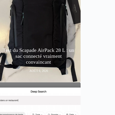
Test du Scapade AirPack 28 L : un
sac connecté vraiment
convaincant
AOÛT 6, 2026