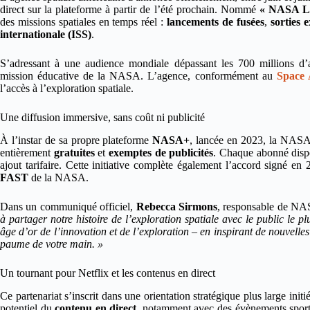
direct sur la plateforme à partir de l’été prochain. Nommé
« NASA Li
des missions spatiales en temps réel :
lancements de fusées
,
sorties 
internationale (ISS)
.
S’adressant à une audience mondiale dépassant les 700 millions d’a
mission éducative de la NASA. L’agence, conformément au
Space 
l’accès à l’exploration spatiale.
Une diffusion immersive, sans coût ni publicité
À l’instar de sa propre plateforme
NASA+
, lancée en 2023, la NASA s
entièrement
gratuites
et
exemptes de publicités
. Chaque abonné dispo
ajout tarifaire. Cette initiative complète également l’accord signé
FAST
de la NASA.
Dans un communiqué officiel,
Rebecca Sirmons
, responsable de NA
à partager notre histoire de l’exploration spatiale avec le public l
âge d’or de l’innovation et de l’exploration – en inspirant de nouvell
paume de votre main. »
Un tournant pour Netflix et les contenus en direct
Ce partenariat s’inscrit dans une orientation stratégique plus large ini
potentiel du
contenu en direct
, notamment avec des évènements sportif