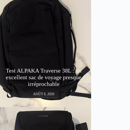
Test ALPAKA Traverse 38L : un
excellent sac de voyage presque
irréprochable
AOÛT 6, 2026