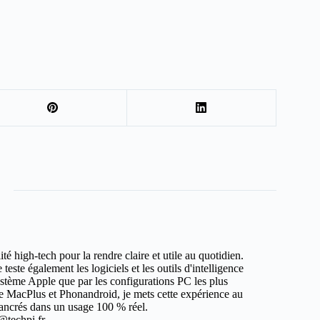
ité high-tech pour la rendre claire et utile au quotidien.
teste également les logiciels et les outils d'intelligence
système Apple que par les configurations PC les plus
e MacPlus et Phonandroid, je mets cette expérience au
t ancrés dans un usage 100 % réel.
@techpi.fr