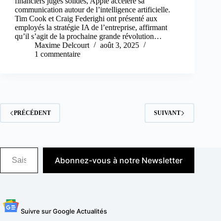
financiers jugés solides, Apple accélère sa
communication autour de l’intelligence artificielle.
Tim Cook et Craig Federighi ont présenté aux
employés la stratégie IA de l’entreprise, affirmant
qu’il s’agit de la prochaine grande révolution…
Maxime Delcourt
août 3, 2025
1 commentaire
PRÉCÉDENT
SUIVANT
Saisissez votre adresse e-mail…
Abonnez-vous à notre Newsletter
Suivre sur Google Actualités