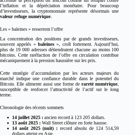
accentue la perception du Bitcoin comme un rempart contre
l’inflation et la dépréciation monétaire. Pour beaucoup
d’investisseurs, la cryptomonnaie représente désormais une
valeur refuge numérique
.
Les « baleines » resserrent l’offre
La concentration des positions par de grands investisseurs,
souvent appelés «
baleines
», croît fortement. Aujourd’hui,
plus de 19 000 adresses détiendraient chacune au moins 100
bitcoins. Cette raréfaction de l’offre en circulation contribue
mécaniquement à la pression haussière sur les prix.
Cette stratégie d’accumulation par les acteurs majeurs du
marché indique une confiance durable dans le potentiel du
Bitcoin. Elle alimente aussi une forme de
rareté numérique
,
susceptible de renforcer l’attractivité de l’actif sur le long
terme.
Chronologie des récents sommets
14 juillet 2025 :
ancien record à 123 205 dollars.
13 août 2025 :
Wall Street clôture en forte hausse.
14 août 2025 (nuit) :
record absolu de 124 514,59
dollars atteint en Asie.