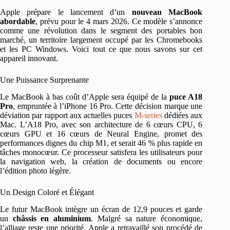
Apple prépare le lancement d’un
nouveau MacBook
abordable
, prévu pour le 4 mars 2026. Ce modèle s’annonce
comme une révolution dans le segment des portables bon
marché, un territoire largement occupé par les Chromebooks
et les PC Windows. Voici tout ce que nous savons sur cet
appareil innovant.
Une Puissance Surprenante
Le MacBook à bas coût d’Apple sera équipé de la
puce A18
Pro
, empruntée à l’iPhone 16 Pro. Cette décision marque une
déviation par rapport aux actuelles puces
M-series
dédiées aux
Mac. L’A18 Pro, avec son architecture de 6 cœurs CPU, 6
cœurs GPU et 16 cœurs de Neural Engine, promet des
performances dignes du chip M1, et serait 46 % plus rapide en
tâches monocœur. Ce processeur satisfera les utilisateurs pour
la navigation web, la création de documents ou encore
l’édition photo légère.
Un Design Coloré et Élégant
Le futur MacBook intègre un écran de 12,9 pouces et garde
un
châssis en aluminium
. Malgré sa nature économique,
l’alliage reste une priorité. Apple a retravaillé son procédé de