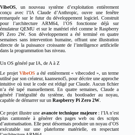
VibeOS
, un nouveau système d’exploitation entièrement
conçu avec l’IA Claude d’Anthropic, ouvre une fenêtre
remarquée sur le futur du développement logiciel. Construit
pour l’architecture ARM64, l’OS fonctionne déjà sur
émulateur QEMU et sur le matériel réel comme le Raspberry
Pi Zero 2W. Son développement a été terminé en quatre
semaines sans intervention humaine, offrant une illustration
directe de la puissance croissante de l’intelligence artificielle
dans la programmation bas niveau.
Un OS généré par IA, de A à Z
Le projet
VibeOS
a été entièrement « vibecoded », un terme
utilisé par son créateur, kaansenol5, pour décrire une approche
intuitive où tout le code est rédigé par Claude. Aucun fichier
n’a été tapé manuellement. En quatre semaines, Claude a
généré l’intégralité du système, du bootloader au noyau,
capable de démarrer sur un
Raspberry Pi Zero 2W
.
Ce projet illustre une
avancée technique majeure
: l’IA n’est
plus cantonnée à générer des pages web ou des scripts
d’automatisation. Elle peut désormais produire un noyau d’OS
exécutable sur une plateforme matérielle, en respectant
l’architecture ARM64.