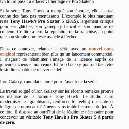
Un lourd passif à effacer : l’héritage de Pro Skater 5
Si la série Tony Hawk a marqué son époque, elle a aussi
connu des faux pas retentissants. L’exemple le plus marquant
reste
Tony Hawk’s Pro Skater 5 (2015)
, largement critiqué
pour ses glitches, son gameplay bancal et son manque de
contenu. Ce titre a terni la réputation de la franchise, au point
que son simple nom reste associé à l’échec.
Dans ce contexte, relancer la série avec un
nouvel opus
original
représenterait bien plus qu’un lancement commercial.
Il s’agirait de réhabiliter l’image de la licence auprès de
joueurs anciens et nouveaux. Et Iron Galaxy pourrait bien être
le studio capable de relever ce défi.
Iron Galaxy, candidat naturel pour l’avenir de la série
Le travail soigné d’Iron Galaxy sur les récents remakes prouve
sa maîtrise de la formule Tony Hawk. Le studio a su
moderniser les graphismes, renforcer le feeling du skate et
intégrer de nouveaux éléments sans trahir l’essence du jeu. À
ce titre, il dispose aujourd’hui de la légitimité nécessaire pour
concevoir un véritable
Tony Hawk’s Pro Skater 5 à partir
de zéro
.