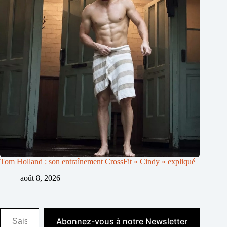
Tom Holland : son entraînement CrossFit « Cindy » expliqué
août 8, 2026
Saisissez votre adresse e-mail…
Abonnez-vous à notre Newsletter