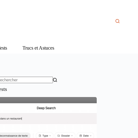
ests
Trucs et Astuces
ucun
ests
sultat