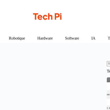
Robotique
Hardware
Software
IA
T
A
T
ré