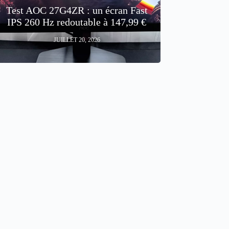
Test AOC 27G4ZR : un écran Fast
IPS 260 Hz redoutable à 147,99 €
JUILLET 20, 2026