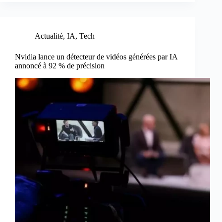
Actualité
,
IA
,
Tech
Nvidia lance un détecteur de vidéos générées par IA
annoncé à 92 % de précision