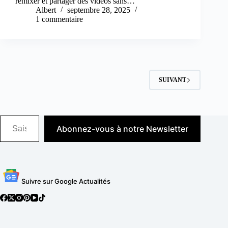
remixer et partager des vidéos sans…
Albert
septembre 28, 2025
1 commentaire
SUIVANT
Saisissez votre adresse e-mail…
Abonnez-vous à notre Newsletter
Suivre sur Google Actualités