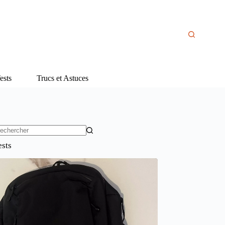
ests
Trucs et Astuces
ucun
ests
sultat