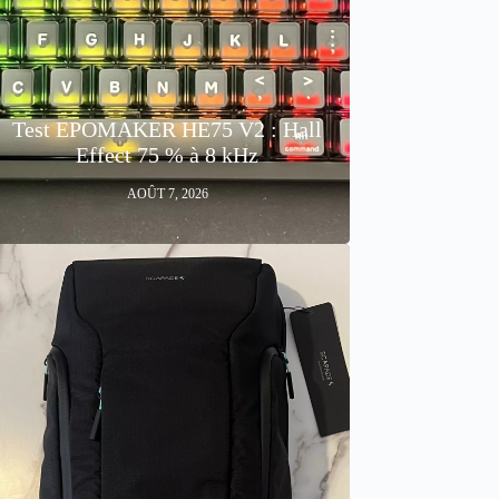
Test EPOMAKER HE75 V2 : Hall
Effect 75 % à 8 kHz
AOÛT 7, 2026