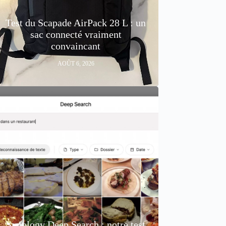
Test du Scapade AirPack 28 L : un
sac connecté vraiment
convaincant
AOÛT 6, 2026
Synology Deep Search : notre test