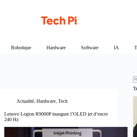
Robotique
Hardware
Software
IA
T
A
T
ré
Actualité
,
Hardware
,
Tech
Lenovo Legion R9000P inaugure l’OLED jet d’encre
240 Hz