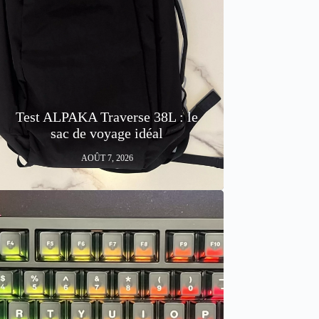
Test ALPAKA Traverse 38L : le
sac de voyage idéal
AOÛT 7, 2026