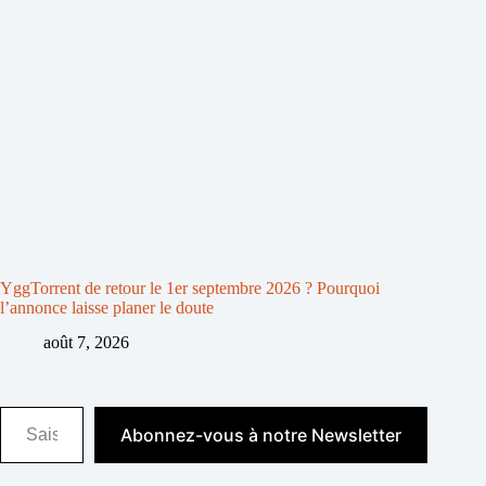
YggTorrent de retour le 1er septembre 2026 ? Pourquoi
l’annonce laisse planer le doute
août 7, 2026
Saisissez votre adresse e-mail…
Abonnez-vous à notre Newsletter