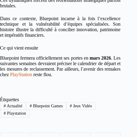
Ces dynamiques forcent des réorientations stratégiques parfois
brutales.
Dans ce contexte, Bluepoint incarne à la fois l’excellence
technique et la vulnérabilité d’équipes spécialisées. Son
histoire illustre la difficulté à concilier innovation, patrimoine
et impératifs financiers.
Ce qui vient ensuite
Bluepoint fermera officiellement ses portes en
mars 2026
. Les
suivantes semaines devraient préciser le calendrier de départ et
les mesures de reclassement. Par ailleurs, l’avenir des remakes
chez
PlayStation
reste flou.
Étiquettes
#
Actualité
#
Bluepoint Games
#
Jeux Vidéo
#
Playstation