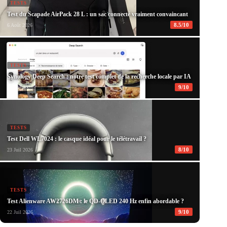
TESTS
Test du Scapade AirPack 28 L : un sac connecté vraiment convaincant
8.5/10
6 Août 2026
TESTS
Synology Deep Search : notre test complet de la recherche locale par IA
9/10
28 Juil 2026
TESTS
Test Dell WL7024 : le casque idéal pour le télétravail ?
8/10
23 Juil 2026
TESTS
Test Alienware AW2726DM : le QD-OLED 240 Hz enfin abordable ?
9/10
22 Juil 2026