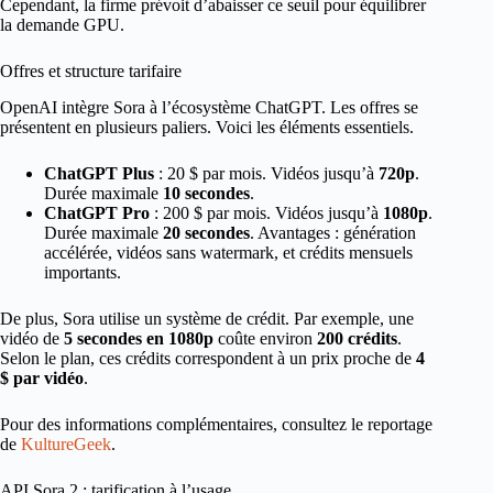
Cependant, la firme prévoit d’abaisser ce seuil pour équilibrer
la demande GPU.
Offres et structure tarifaire
OpenAI intègre Sora à l’écosystème ChatGPT. Les offres se
présentent en plusieurs paliers. Voici les éléments essentiels.
ChatGPT Plus
: 20 $ par mois. Vidéos jusqu’à
720p
.
Durée maximale
10 secondes
.
ChatGPT Pro
: 200 $ par mois. Vidéos jusqu’à
1080p
.
Durée maximale
20 secondes
. Avantages : génération
accélérée, vidéos sans watermark, et crédits mensuels
importants.
De plus, Sora utilise un système de crédit. Par exemple, une
vidéo de
5 secondes en 1080p
coûte environ
200 crédits
.
Selon le plan, ces crédits correspondent à un prix proche de
4
$ par vidéo
.
Pour des informations complémentaires, consultez le reportage
de
KultureGeek
.
API Sora 2 : tarification à l’usage