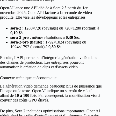
OpenAI lance une API dédiée à Sora 2 à partir du 1er
novembre 2025. Cette API facture à la seconde de vidéo
produite. Elle vise les développeurs et les entreprises.
sora-2
: 1280×720 (paysage) ou 720×1280 (portrait) à
0,10 $/s
.
sora-2-pro
: mêmes résolutions à
0,30 $/s
.
sora-2-pro (haute)
: 1792×1024 (paysage) ou
1024×1792 (portrait) à
0,50 $/s
.
Ensuite, l’API permettra d’intégrer la génération vidéo dans
des chaînes de production. Les entreprises pourront
automatiser la création de clips et d’assets vidéo.
Contexte technique et économique
La génération vidéo demande beaucoup plus de puissance que
l’image ou le texte. OpenAI indique un surcoût de calcul
allant de
10 à 100 fois
. Par conséquent, la monétisation vise à
couvrir ces coûts GPU élevés.
De plus, Sora 2 inclut des optimisations importantes. OpenAI
réduit ainsi les coûts d’entraînement et d’inférence. Ces gains