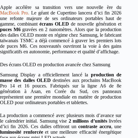
Apple accélère sa transition vers une nouvelle ère du
MacBook Pro.
Le géant de Cupertino lancera d’ici fin 2026
une refonte majeure de ses ordinateurs portables haut de
gamme, combinant
écrans OLED
de nouvelle génération et
puces M6
gravées en 2 nanomètres. Alors que la production
des dalles OLED monte en régime chez Samsung, le fabricant
taïwanais TSMC a déjà commencé à graver les premiers lots
de puces M6. Ces nouveautés ouvriront la voie à des gains
significatifs en autonomie, performance et qualité d’affichage.
Des écrans OLED en production avancée chez Samsung
Samsung Display a officiellement lancé la
production de
masse des dalles OLED
destinées aux prochains MacBook
Pro 14 et 16 pouces. Fabriqués sur la ligne A6 de 8e
génération à Asan, en Corée du Sud, ces panneaux
représentent une première mondiale en matière de production
OLED pour ordinateurs portables et tablettes.
La production a commencé avec plusieurs mois d’avance sur
le calendrier initial. Samsung vise
2 millions d’unités
livrées
d’ici fin 2026. Ces dalles offriront un
contraste accru
, une
luminosité renforcée
et une meilleure efficacité énergétique
face aux écrans mini-LED actuels.