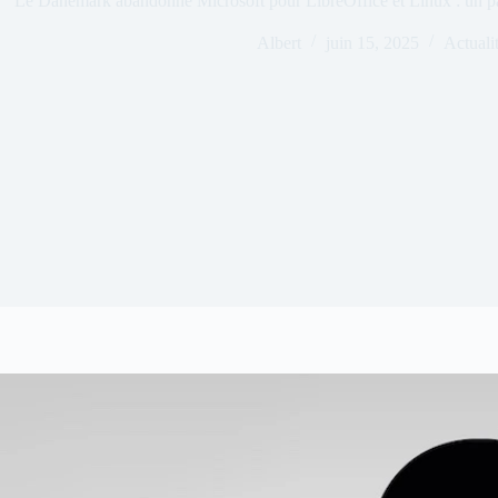
Le Danemark abandonne Microsoft pour LibreOffice et Linux : un pa
Albert
juin 15, 2025
Actuali