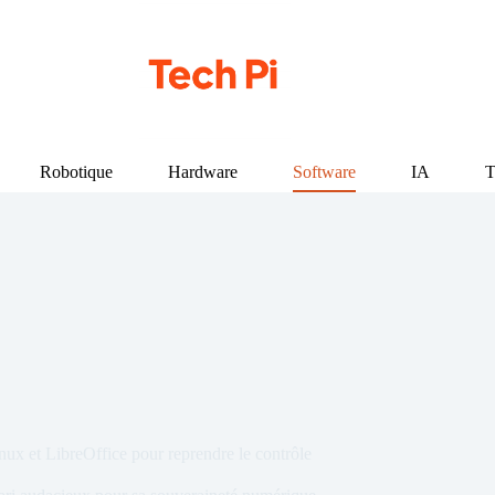
Robotique
Hardware
Software
IA
T
ux et LibreOffice pour reprendre le contrôle