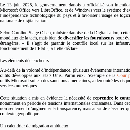
Le 13 juin 2025, le gouvernement danois a officialisé son intenti
Microsoft Office vers LibreOffice, et de Windows vers le système d’ex
l’indépendance technologique du pays et à favoriser l’usage de logicie
nationale de digitalisation.
Selon Caroline Stage Olsen, ministre danoise de la Digitalisation, cett
mondiaux de la tech, mais bien de
diversifier les fournisseurs
pour évi
étrangères. « Il s’agit de garantir le contrôle local sur les infrast
fonctionnement de l’État », a-t-elle déclaré.
Les éléments déclencheurs
Au-delà de la volonté d’indépendance, plusieurs événements internat
outils développés aux États-Unis. Parmi eux, l’exemple de la
Cour p
outils Microsoft suite à des sanctions américaines, a démontré les risqu
services numériques.
Cette situation a mis en évidence la nécessité de
reprendre le contrô
notamment en période de tensions internationales croissantes. Dans cett
non seulement d’augmenter la transparence, mais aussi de s’assurer qu
contexte géopolitique.
Un calendrier de migration ambitieux