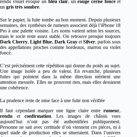
rendu visuel évoque un
bleu clair
, un
rouge cerise foncé
et
un
gris très sombre
.
Sur le papier, la fuite tombe au bon moment. Depuis plusieurs
semaines, des synthèses de rumeurs associent déjà l’iPhone 18
Pro à une palette voisine. Les noms varient selon les sources,
mais le socle reste assez stable. On retrouve presque toujours
Dark Cherry
,
Light Blue
,
Dark Gray
et
Silver
, parfois sous
des appellations proches comme bordeaux, marron ou violet
foncé.
C’est précisément cette répétition qui donne du poids au sujet.
Une image isolée a peu de valeur. En revanche, plusieurs
fuites qui pointent dans la même direction méritent une
attention mesurée. Elles ne prouvent rien, mais elles dessinent
une cohérence.
La prudence reste de mise face à une fuite non vérifiée
Il faut cependant marquer une ligne claire entre
rumeur
,
rendu
et
confirmation
. Les images de châssis vues
aujourd’hui n’ont pas été authentifiées publiquement.
Personne ne sait avec certitude d’où viennent ces pièces, ni à
quel stade de production elles se situeraient. Dans l’univers