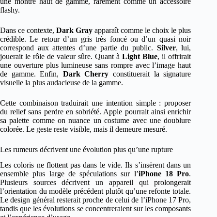
une montre haut de gamme, rarement comme un accessoire
flashy.
Dans ce contexte,
Dark Gray
apparaît comme le choix le plus
crédible. Le retour d’un gris très foncé ou d’un quasi noir
correspond aux attentes d’une partie du public.
Silver
, lui,
jouerait le rôle de valeur sûre. Quant à
Light Blue
, il offrirait
une ouverture plus lumineuse sans rompre avec l’image haut
de gamme. Enfin,
Dark Cherry
constituerait la signature
visuelle la plus audacieuse de la gamme.
Cette combinaison traduirait une intention simple : proposer
du relief sans perdre en sobriété. Apple pourrait ainsi enrichir
sa palette comme on nuance un costume avec une doublure
colorée. Le geste reste visible, mais il demeure mesuré.
Les rumeurs décrivent une évolution plus qu’une rupture
Les coloris ne flottent pas dans le vide. Ils s’insèrent dans un
ensemble plus large de spéculations sur l’
iPhone 18 Pro
.
Plusieurs sources décrivent un appareil qui prolongerait
l’orientation du modèle précédent plutôt qu’une refonte totale.
Le design général resterait proche de celui de l’iPhone 17 Pro,
tandis que les évolutions se concentreraient sur les composants