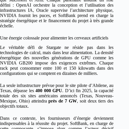
défini : OpenAI orchestre la conception et l’utilisation des
infrastructures IA, Oracle supervise l’architecture physique,
NVIDIA fournit les puces, et SoftBank prend en charge la
stratégie énergétique et le financement du projet à très grande
échelle.
Une énergie colossale pour alimenter les cerveaux artificiels
Le véritable défi de Stargate ne réside pas dans les
technologies de calcul, mais dans leur alimentation. La densité
énergétique des nouvelles générations de GPU comme les
NVIDIA GB200 impose des exigences extrêmes. Chaque
rack peut consommer entre 100 et 150 kilowatts dans des
configurations qui se comptent en dizaines de milliers.
La seule infrastructure prévue pour le site pilote d’Abilene, au
Texas, dépasse les
400 000 GPU
. D’ici fin 2025, la capacité
totale des six sites américains annoncés (Texas, Nouveau-
Mexique, Ohio) atteindra
près de 7 GW
, soit deux tiers des
objectifs totaux.
Dans ce contexte, les fournisseurs d’énergie deviennent
indispensables à la réussite du projet. SoftBank, en charge de
cette composante, s’impose alors comme l’acteur décisif