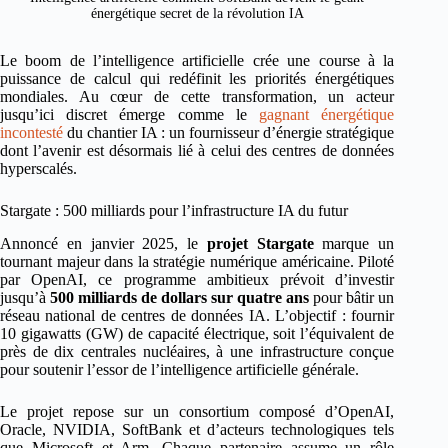
énergétique secret de la révolution IA
Le boom de l’intelligence artificielle crée une course à la
puissance de calcul qui redéfinit les priorités énergétiques
mondiales. Au cœur de cette transformation, un acteur
jusqu’ici discret émerge comme le
gagnant énergétique
incontesté
du chantier IA : un fournisseur d’énergie stratégique
dont l’avenir est désormais lié à celui des centres de données
hyperscalés.
Stargate : 500 milliards pour l’infrastructure IA du futur
Annoncé en janvier 2025, le
projet Stargate
marque un
tournant majeur dans la stratégie numérique américaine. Piloté
par OpenAI, ce programme ambitieux prévoit d’investir
jusqu’à
500 milliards de dollars sur quatre ans
pour bâtir un
réseau national de centres de données IA. L’objectif : fournir
10 gigawatts (GW) de capacité électrique, soit l’équivalent de
près de dix centrales nucléaires, à une infrastructure conçue
pour soutenir l’essor de l’intelligence artificielle générale.
Le projet repose sur un consortium composé d’OpenAI,
Oracle, NVIDIA, SoftBank et d’acteurs technologiques tels
que Microsoft et Arm. Chaque partenaire assume un rôle