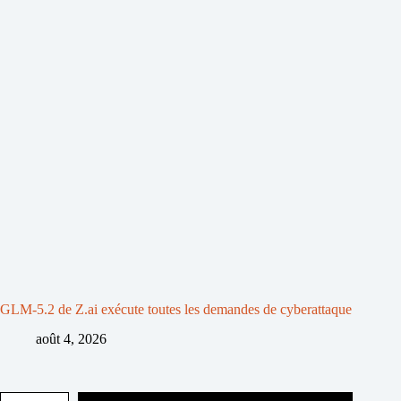
GLM-5.2 de Z.ai exécute toutes les demandes de cyberattaque
août 4, 2026
Saisissez votre adresse e-mail…