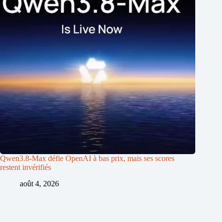
Qwen3.8-Max défie OpenAI à bas prix, mais ses scores
restent invérifiés
août 4, 2026