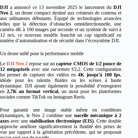
DJI
a annoncé ce 13 novembre 2025 le lancement du
DJI
Neo 2
, un drone compact destiné aux créateurs de contenu et
aux utilisateurs débutants. Équipé de technologies avancées
telles que la détection d’obstacles omnidirectionnelle, une
caméra 4K à 100 images par seconde et un système de suivi à
12 m/s, ce nouveau modèle franchit un cap significatif en
matière d’automatisation et de sécurité dans l’écosystème DJI.
Un drone taillé pour la performance mobile
Le
DJI Neo 2
repose sur un
capteur CMOS de 1/2 pouce de
12 mégapixels
avec une ouverture f/2,2. Cette configuration
lui permet de capturer des vidéos en
4K jusqu’à 100 fps
,
idéale pour les ralentis fluides ou les scènes à haute
dynamique. DJI ajoute également la possibilité d’enregistrer
en
2,7K au format vertical
, un atout pour les plateformes
sociales comme TikTok ou Instagram Reels.
Pour garantir une image stable même en conditions
dynamiques, le Neo 2 combine une
nacelle mécanique à 2
axes
avec une
stabilisation électronique (EIS)
. Cette double
approche améliore significativement la fluidité des prises de
vue par rapport à la génération précédente, qui ne proposait
qu’un seul axe de nacelle.