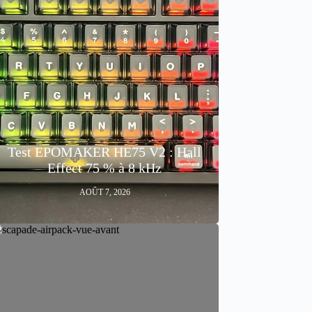
Test EPOMAKER HE75 V2 : Hall
Effect 75 % à 8 kHz
AOÛT 7, 2026