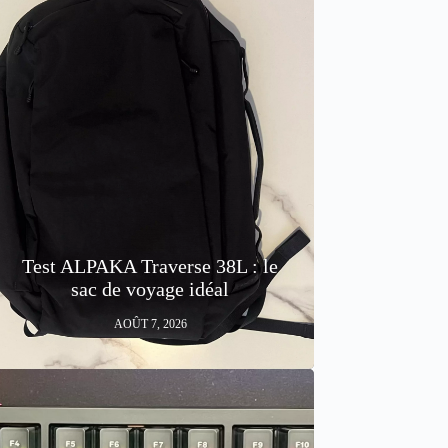
Test ALPAKA Traverse 38L : le
sac de voyage idéal
AOÛT 7, 2026