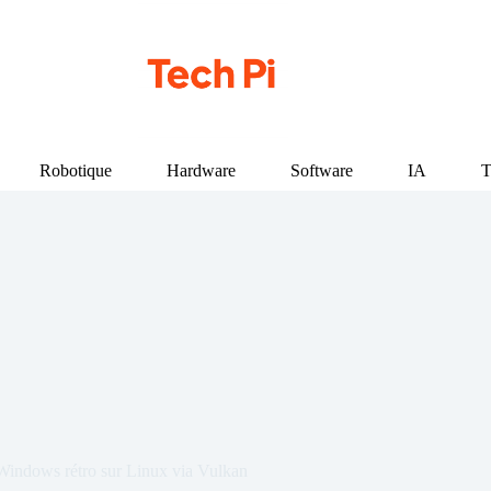
Robotique
Hardware
Software
IA
T
 Windows rétro sur Linux via Vulkan