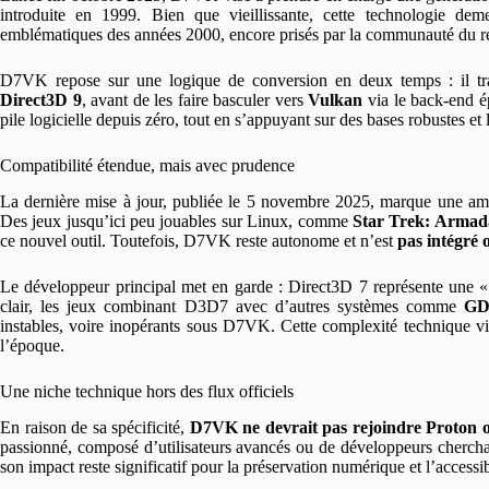
introduite en 1999. Bien que vieillissante, cette technologie de
emblématiques des années 2000, encore prisés par la communauté du 
D7VK repose sur une logique de conversion en deux temps : il tra
Direct3D 9
, avant de les faire basculer vers
Vulkan
via le back-end 
pile logicielle depuis zéro, tout en s’appuyant sur des bases robustes e
Compatibilité étendue, mais avec prudence
La dernière mise à jour, publiée le 5 novembre 2025, marque une am
Des jeux jusqu’ici peu jouables sur Linux, comme
Star Trek: Armad
ce nouvel outil. Toutefois, D7VK reste autonome et n’est
pas intégré 
Le développeur principal met en garde : Direct3D 7 représente une 
clair, les jeux combinant D3D7 avec d’autres systèmes comme
GD
instables, voire inopérants sous D7VK. Cette complexité technique 
l’époque.
Une niche technique hors des flux officiels
En raison de sa spécificité,
D7VK ne devrait pas rejoindre Proton 
passionné, composé d’utilisateurs avancés ou de développeurs cherchant
son impact reste significatif pour la préservation numérique et l’acces