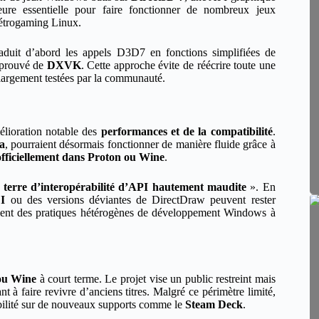
meure essentielle pour faire fonctionner de nombreux jeux
rétrogaming Linux.
duit d’abord les appels D3D7 en fonctions simplifiées de
éprouvé de
DXVK
. Cette approche évite de réécrire toute une
t largement testées par la communauté.
élioration notable des
performances et de la compatibilité
.
a
, pourraient désormais fonctionner de manière fluide grâce à
officiellement dans Proton ou Wine
.
«
terre d’interopérabilité d’API hautement maudite
». En
I
ou des versions déviantes de DirectDraw peuvent rester
vient des pratiques hétérogènes de développement Windows à
ou Wine
à court terme. Le projet vise un public restreint mais
 à faire revivre d’anciens titres. Malgré ce périmètre limité,
sibilité sur de nouveaux supports comme le
Steam Deck
.