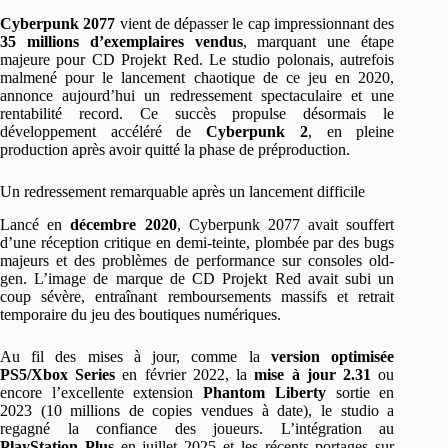
Cyberpunk 2077
vient de dépasser le cap impressionnant des
35 millions d’exemplaires vendus
, marquant une étape
majeure pour CD Projekt Red. Le studio polonais, autrefois
malmené pour le lancement chaotique de ce jeu en 2020,
annonce aujourd’hui un redressement spectaculaire et une
rentabilité record. Ce succès propulse désormais le
développement accéléré de
Cyberpunk 2
, en pleine
production après avoir quitté la phase de préproduction.
Un redressement remarquable après un lancement difficile
Lancé en
décembre 2020
, Cyberpunk 2077 avait souffert
d’une réception critique en demi-teinte, plombée par des bugs
majeurs et des problèmes de performance sur consoles old-
gen. L’image de marque de CD Projekt Red avait subi un
coup sévère, entraînant remboursements massifs et retrait
temporaire du jeu des boutiques numériques.
Au fil des mises à jour, comme la
version optimisée
PS5/Xbox Series
en février 2022, la
mise à jour 2.31
ou
encore l’excellente extension
Phantom Liberty
sortie en
2023 (10 millions de copies vendues à date), le studio a
regagné la confiance des joueurs. L’intégration au
PlayStation Plus
en juillet 2025 et les récents portages sur