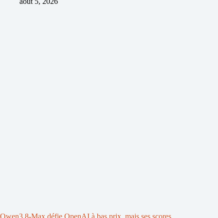
août 5, 2026
Qwen3.8-Max défie OpenAI à bas prix, mais ses scores