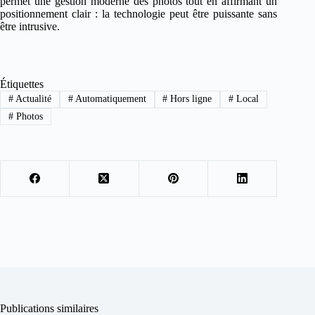
permet une gestion moderne des photos tout en affirmant un
positionnement clair : la technologie peut être puissante sans
être intrusive.
Étiquettes
#
Actualité
#
Automatiquement
#
Hors ligne
#
Local
#
Photos
Publications similaires