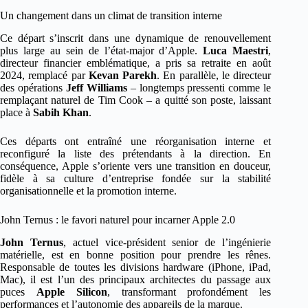
Un changement dans un climat de transition interne
Ce départ s’inscrit dans une dynamique de renouvellement
plus large au sein de l’état-major d’Apple.
Luca Maestri
,
directeur financier emblématique, a pris sa retraite en août
2024, remplacé par
Kevan Parekh
. En parallèle, le directeur
des opérations
Jeff Williams
– longtemps pressenti comme le
remplaçant naturel de Tim Cook – a quitté son poste, laissant
place à
Sabih Khan
.
Ces départs ont entraîné une réorganisation interne et
reconfiguré la liste des prétendants à la direction. En
conséquence, Apple s’oriente vers une transition en douceur,
fidèle à sa culture d’entreprise fondée sur la stabilité
organisationnelle et la promotion interne.
John Ternus : le favori naturel pour incarner Apple 2.0
John Ternus
, actuel vice-président senior de l’ingénierie
matérielle, est en bonne position pour prendre les rênes.
Responsable de toutes les divisions hardware (iPhone, iPad,
Mac), il est l’un des principaux architectes du passage aux
puces
Apple Silicon
, transformant profondément les
performances et l’autonomie des appareils de la marque.