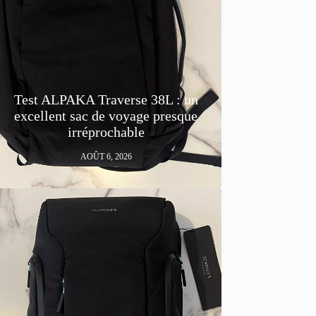
Test ALPAKA Traverse 38L : un
excellent sac de voyage presque
irréprochable
AOÛT 6, 2026