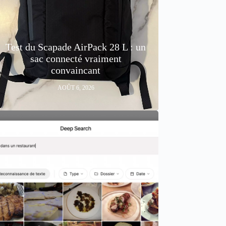
Test du Scapade AirPack 28 L : un
sac connecté vraiment
convaincant
AOÛT 6, 2026