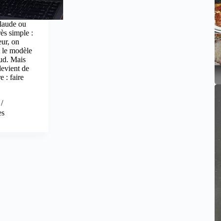
laude ou
ès simple :
eur, on
t le modèle
oud. Mais
devient de
e : faire
es