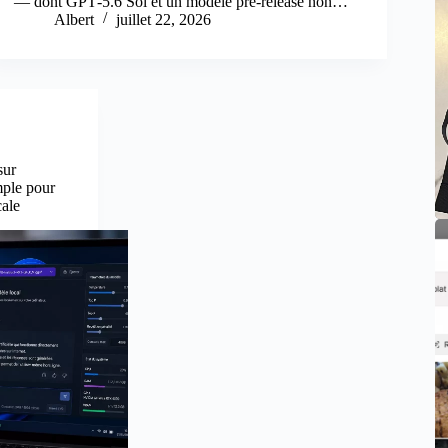
— dont GPT‑5.6 Sol et un modèle pré‑release non…
Albert
juillet 22, 2026
sur
mple pour
cale