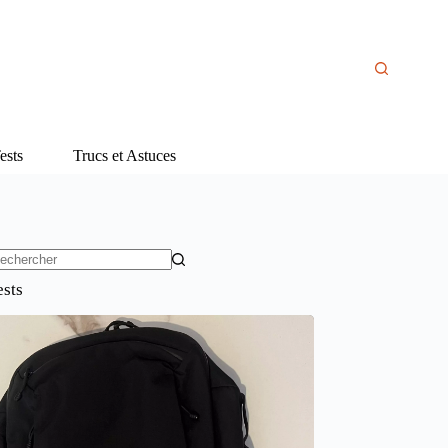
ests
Trucs et Astuces
ucun
ests
sultat