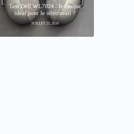
Test Dell WL7024 : le casque
idéal pour le télétravail ?
JUILLET 23, 2026