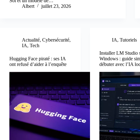
Sol et un modèle de…
Albert
juillet 23, 2026
Actualité
,
Cybersécurité
,
IA
,
Tutoriels
IA
,
Tech
Installer LM Studio 
Hugging Face piraté : ses IA
Windows : guide si
ont refusé d’aider à l’enquête
débuter avec l’IA lo